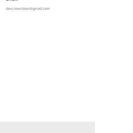
davi.newclean@gmail.com